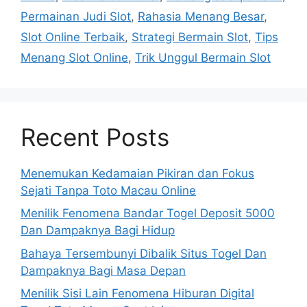
Permainan Judi Slot
,
Rahasia Menang Besar
,
Slot Online Terbaik
,
Strategi Bermain Slot
,
Tips
Menang Slot Online
,
Trik Unggul Bermain Slot
Recent Posts
Menemukan Kedamaian Pikiran dan Fokus
Sejati Tanpa Toto Macau Online
Menilik Fenomena Bandar Togel Deposit 5000
Dan Dampaknya Bagi Hidup
Bahaya Tersembunyi Dibalik Situs Togel Dan
Dampaknya Bagi Masa Depan
Menilik Sisi Lain Fenomena Hiburan Digital