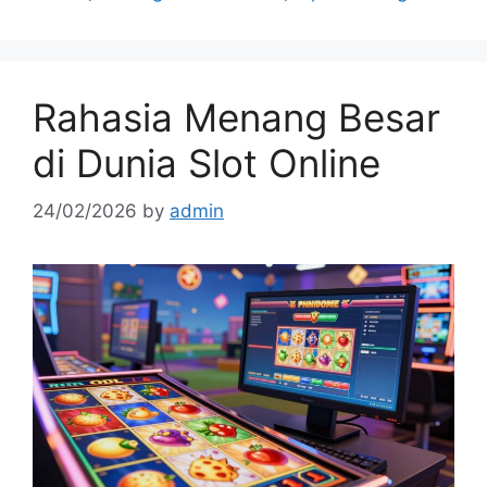
Rahasia Menang Besar
di Dunia Slot Online
24/02/2026
by
admin