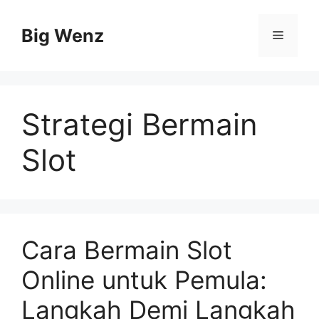
Skip
to
Big Wenz
Menu
content
Strategi Bermain
Slot
Cara Bermain Slot
Online untuk Pemula:
Langkah Demi Langkah