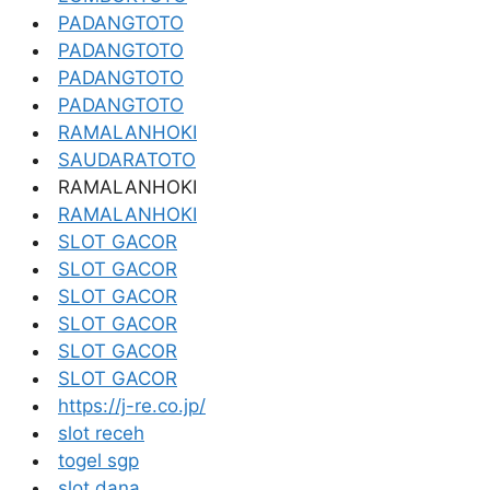
PADANGTOTO
PADANGTOTO
PADANGTOTO
PADANGTOTO
RAMALANHOKI
SAUDARATOTO
RAMALANHOKI
RAMALANHOKI
SLOT GACOR
SLOT GACOR
SLOT GACOR
SLOT GACOR
SLOT GACOR
SLOT GACOR
https://j-re.co.jp/
slot receh
togel sgp
slot dana