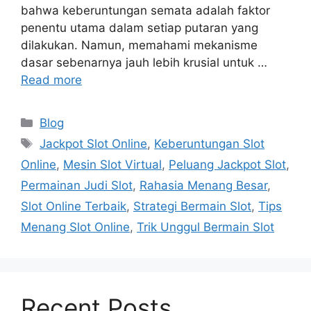
bahwa keberuntungan semata adalah faktor
penentu utama dalam setiap putaran yang
dilakukan. Namun, memahami mekanisme
dasar sebenarnya jauh lebih krusial untuk …
Read more
Categories
Blog
Tags
Jackpot Slot Online
,
Keberuntungan Slot
Online
,
Mesin Slot Virtual
,
Peluang Jackpot Slot
,
Permainan Judi Slot
,
Rahasia Menang Besar
,
Slot Online Terbaik
,
Strategi Bermain Slot
,
Tips
Menang Slot Online
,
Trik Unggul Bermain Slot
Recent Posts