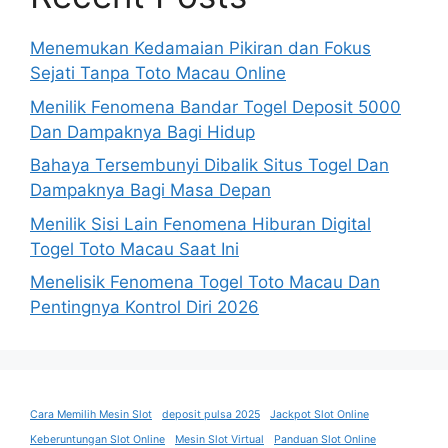
Menemukan Kedamaian Pikiran dan Fokus
Sejati Tanpa Toto Macau Online
Menilik Fenomena Bandar Togel Deposit 5000
Dan Dampaknya Bagi Hidup
Bahaya Tersembunyi Dibalik Situs Togel Dan
Dampaknya Bagi Masa Depan
Menilik Sisi Lain Fenomena Hiburan Digital
Togel Toto Macau Saat Ini
Menelisik Fenomena Togel Toto Macau Dan
Pentingnya Kontrol Diri 2026
Cara Memilih Mesin Slot
deposit pulsa 2025
Jackpot Slot Online
Keberuntungan Slot Online
Mesin Slot Virtual
Panduan Slot Online