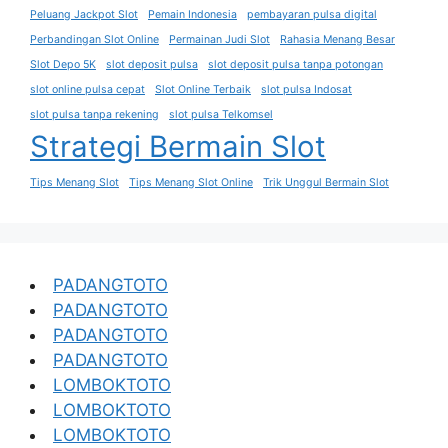
Peluang Jackpot Slot
Pemain Indonesia
pembayaran pulsa digital
Perbandingan Slot Online
Permainan Judi Slot
Rahasia Menang Besar
Slot Depo 5K
slot deposit pulsa
slot deposit pulsa tanpa potongan
slot online pulsa cepat
Slot Online Terbaik
slot pulsa Indosat
slot pulsa tanpa rekening
slot pulsa Telkomsel
Strategi Bermain Slot
Tips Menang Slot
Tips Menang Slot Online
Trik Unggul Bermain Slot
PADANGTOTO
PADANGTOTO
PADANGTOTO
PADANGTOTO
LOMBOKTOTO
LOMBOKTOTO
LOMBOKTOTO