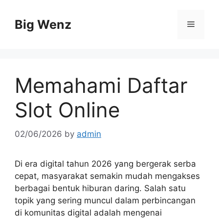
Skip
to
Big Wenz
Menu
content
Memahami Daftar
Slot Online
02/06/2026
by
admin
Di era digital tahun 2026 yang bergerak serba
cepat, masyarakat semakin mudah mengakses
berbagai bentuk hiburan daring. Salah satu
topik yang sering muncul dalam perbincangan
di komunitas digital adalah mengenai