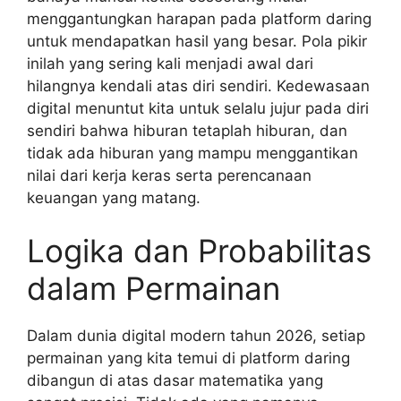
menggantungkan harapan pada platform daring
untuk mendapatkan hasil yang besar. Pola pikir
inilah yang sering kali menjadi awal dari
hilangnya kendali atas diri sendiri. Kedewasaan
digital menuntut kita untuk selalu jujur pada diri
sendiri bahwa hiburan tetaplah hiburan, dan
tidak ada hiburan yang mampu menggantikan
nilai dari kerja keras serta perencanaan
keuangan yang matang.
Logika dan Probabilitas
dalam Permainan
Dalam dunia digital modern tahun 2026, setiap
permainan yang kita temui di platform daring
dibangun di atas dasar matematika yang