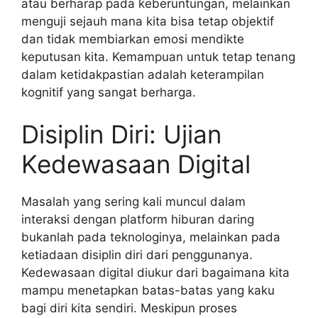
atau berharap pada keberuntungan, melainkan
menguji sejauh mana kita bisa tetap objektif
dan tidak membiarkan emosi mendikte
keputusan kita. Kemampuan untuk tetap tenang
dalam ketidakpastian adalah keterampilan
kognitif yang sangat berharga.
Disiplin Diri: Ujian
Kedewasaan Digital
Masalah yang sering kali muncul dalam
interaksi dengan platform hiburan daring
bukanlah pada teknologinya, melainkan pada
ketiadaan disiplin diri dari penggunanya.
Kedewasaan digital diukur dari bagaimana kita
mampu menetapkan batas-batas yang kaku
bagi diri kita sendiri. Meskipun proses