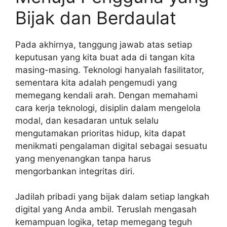
Bijak dan Berdaulat
Pada akhirnya, tanggung jawab atas setiap
keputusan yang kita buat ada di tangan kita
masing-masing. Teknologi hanyalah fasilitator,
sementara kita adalah pengemudi yang
memegang kendali arah. Dengan memahami
cara kerja teknologi, disiplin dalam mengelola
modal, dan kesadaran untuk selalu
mengutamakan prioritas hidup, kita dapat
menikmati pengalaman digital sebagai sesuatu
yang menyenangkan tanpa harus
mengorbankan integritas diri.
Jadilah pribadi yang bijak dalam setiap langkah
digital yang Anda ambil. Teruslah mengasah
kemampuan logika, tetap memegang teguh